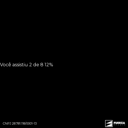
Você assistiu
2 de 8
12%
Cintia
CNPJ 28.781.118/0001-13