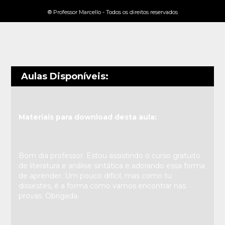
® Professor Marcello - Todos os direitos reservados
Aulas Disponíveis:
Materiais para download desta aula:
Bom dia professor. Estou assistindo o curso gratuito
de literatura e análise sintática e adorando essa forma
de aprender. Um pouco difícil, mas como tu
dissestes, é a forma como vamos encontrar nas
provas. Obrigada.