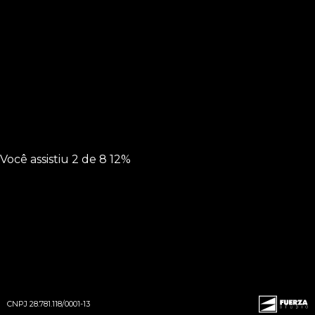
Você assistiu
2 de 8
12%
Clarice Xavier
CNPJ 28.781.118/0001-13