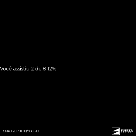
Você assistiu
2 de 8
12%
Rosenara Eudora
CNPJ 28.781.118/0001-13