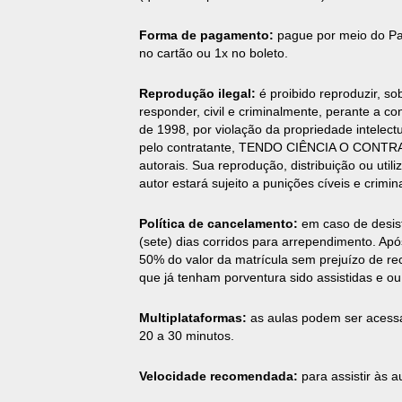
Forma de pagamento:
pague por meio do Pa
no cartão ou 1x no boleto.
Reprodução ilegal:
é proibido reproduzir, so
responder, civil e criminalmente, perante a co
de 1998, por violação da propriedade intelect
pelo contratante, TENDO CIÊNCIA O CONTRAT
autorais. Sua reprodução, distribuição ou uti
autor estará sujeito a punições cíveis e crimina
Política de cancelamento:
em caso de desist
(sete) dias corridos para arrependimento. Ap
50% do valor da matrícula sem prejuízo de re
que já tenham porventura sido assistidas e ou
Multiplataformas:
as aulas podem ser acess
20 a 30 minutos.
Velocidade recomendada:
para assistir às 