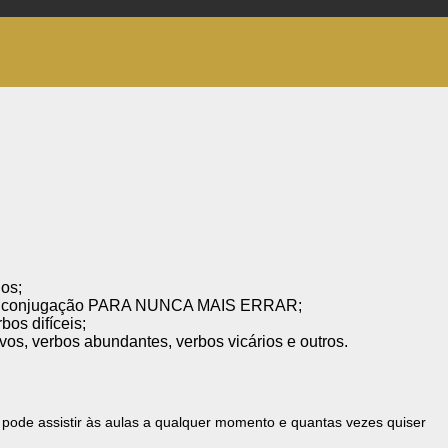
os;
 da conjugação PARA NUNCA MAIS ERRAR;
bos difíceis;
ivos, verbos abundantes, verbos vicários e outros.
ê pode assistir às aulas a qualquer momento e quantas vezes quiser