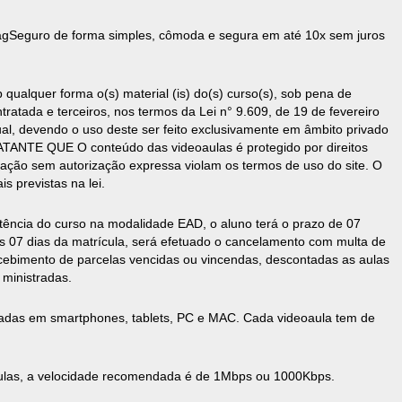
gSeguro de forma simples, cômoda e segura em até 10x sem juros
b qualquer forma o(s) material (is) do(s) curso(s), sob pena de
ntratada e terceiros, nos termos da Lei n° 9.609, de 19 de fevereiro
ual, devendo o uso deste ser feito exclusivamente em âmbito privado
ANTE QUE O conteúdo das videoaulas é protegido por direitos
lização sem autorização expressa violam os termos de uso do site. O
is previstas na lei.
ência do curso na modalidade EAD, o aluno terá o prazo de 07
ós 07 dias da matrícula, será efetuado o cancelamento com multa de
cebimento de parcelas vencidas ou vincendas, descontadas as aulas
 ministradas.
adas em smartphones, tablets, PC e MAC. Cada videoaula tem de
aulas, a velocidade recomendada é de 1Mbps ou 1000Kbps.